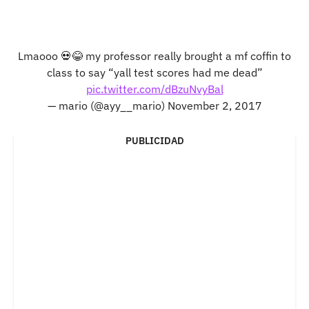
Lmaooo 💀😂 my professor really brought a mf coffin to
class to say “yall test scores had me dead”
pic.twitter.com/dBzuNvyBal
— mario (@ayy__mario)
November 2, 2017
PUBLICIDAD