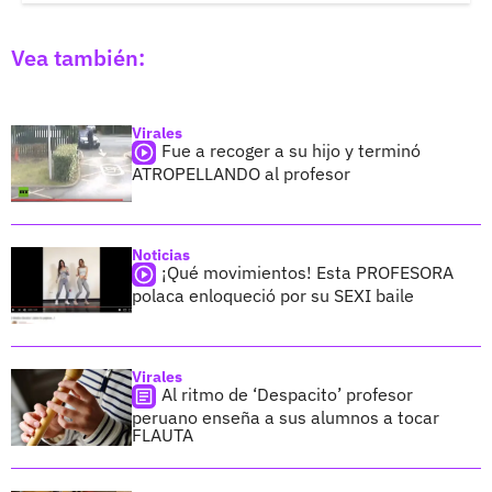
Vea también:
Virales
Fue a recoger a su hijo y terminó
ATROPELLANDO al profesor
Noticias
¡Qué movimientos! Esta PROFESORA
polaca enloqueció por su SEXI baile
Virales
Al ritmo de ‘Despacito’ profesor
peruano enseña a sus alumnos a tocar
FLAUTA