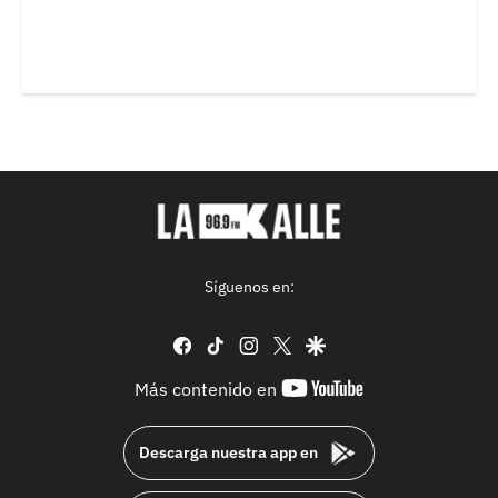
Síguenos en:
facebook
tiktok
instagram
twitter
google
youtube-
Más contenido en
footer
Descarga nuestra app en