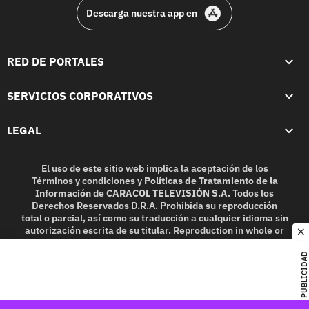
Descarga nuestra app en
RED DE PORTALES
SERVICIOS CORPORATIVOS
LEGAL
El uso de este sitio web implica la aceptación de los
Términos y condiciones
y
Políticas de Tratamiento de la
Información
de
CARACOL TELEVISIÓN S.A.
Todos los
Derechos Reservados D.R.A. Prohibida su reproducción
total o parcial, así como su traducción a cualquier idioma sin
autorización escrita de su titular. Reproduction in whole or
c
in part, or translation without written permission is
prohibited. All rights reserved 2025.
PUBLICIDAD
MIEMBRO DE: