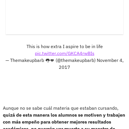
This is how extra I aspire to be in life
pic.twitter.com/GKCA4rwBIs
— Themakeupbarb 👅💋 (@themakeupbarb)
November 4,
2017
Aunque no se sabe cuál materia que estaban cursando,
quizá de esta manera los alumnos se motiven y trabajen
con más empeño para obtener mejores resultados
académicos, no querrán ver muerto a su maestro de