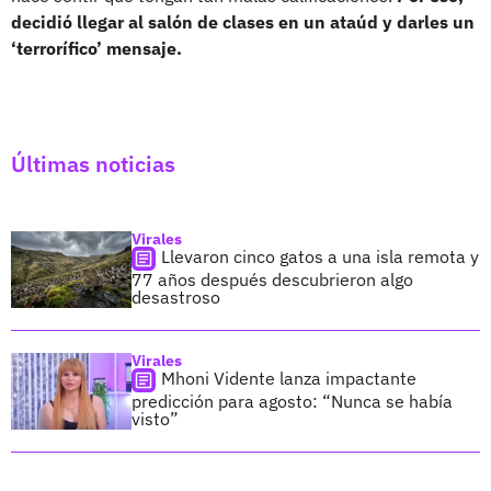
decidió llegar al salón de clases en un ataúd y darles un
‘terrorífico’ mensaje.
Últimas noticias
Virales
Llevaron cinco gatos a una isla remota y
77 años después descubrieron algo
desastroso
Virales
Mhoni Vidente lanza impactante
predicción para agosto: “Nunca se había
visto”