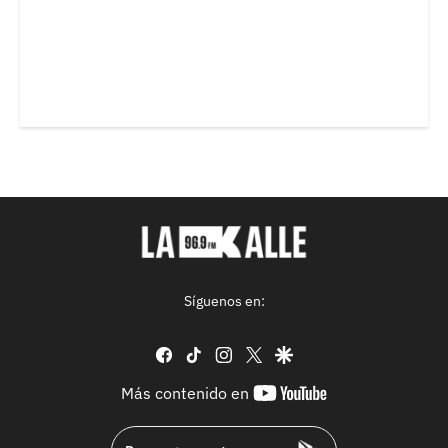
Síguenos en:
facebook
tiktok
instagram
twitter
google
youtube-
Más contenido en
footer