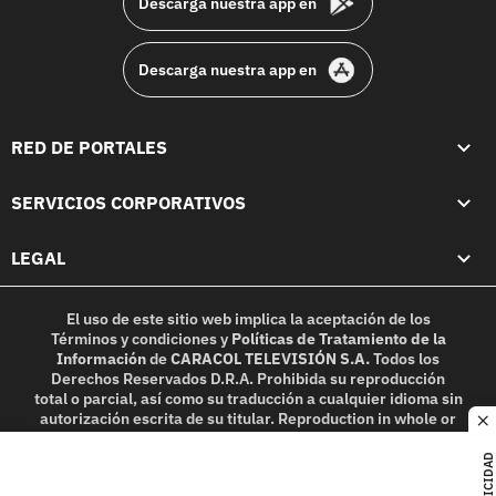
Descarga nuestra app en
Descarga nuestra app en
RED DE PORTALES
SERVICIOS CORPORATIVOS
LEGAL
El uso de este sitio web implica la aceptación de los
Términos y condiciones
y
Políticas de Tratamiento de la
Información
de
CARACOL TELEVISIÓN S.A.
Todos los
Derechos Reservados D.R.A. Prohibida su reproducción
total o parcial, así como su traducción a cualquier idioma sin
autorización escrita de su titular. Reproduction in whole or
c
in part, or translation without written permission is
prohibited. All rights reserved 2025.
PUBLICIDAD