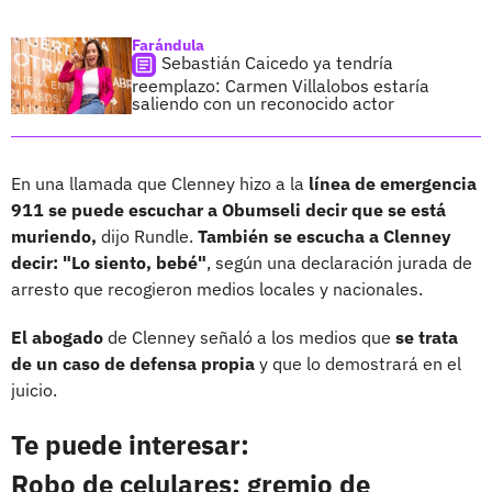
Farándula
Sebastián Caicedo ya tendría
reemplazo: Carmen Villalobos estaría
saliendo con un reconocido actor
En una llamada que Clenney hizo a la
línea de emergencia
911 se puede escuchar a Obumseli decir que se está
muriendo,
dijo Rundle.
También se escucha a Clenney
decir: "Lo siento, bebé"
, según una declaración jurada de
arresto que recogieron medios locales y nacionales.
El abogado
de Clenney señaló a los medios que
se trata
de un caso de defensa propia
y que lo demostrará en el
juicio.
Te puede interesar:
Robo de celulares: gremio de