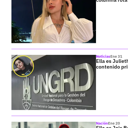
Noticias
Ene 31
Ella es Julie
contenido pr
Nación
Ene 20
Ella es Jois 