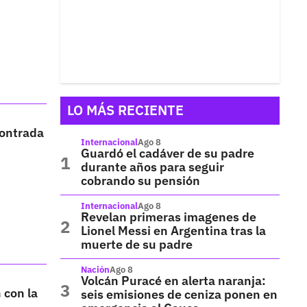
LO MÁS RECIENTE
contrada
Internacional
Ago 8
Guardó el cadáver de su padre
durante años para seguir
cobrando su pensión
Internacional
Ago 8
Revelan primeras imagenes de
Lionel Messi en Argentina tras la
muerte de su padre
Nación
Ago 8
Volcán Puracé en alerta naranja:
 con la
seis emisiones de ceniza ponen en