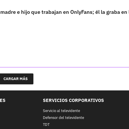
madre e hijo que trabajan en OnlyFans; él la graba en 
CARGAR MÁS
LES
SERVICIOS CORPORATIVOS
Servicio al televidente
Defensor del televidente
TDT