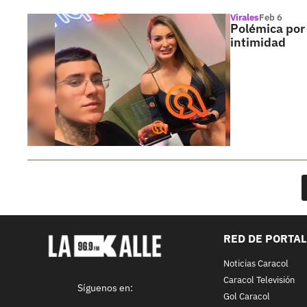
Virales
Feb 6
Polémica por 
intimidad
RED DE PORTA
Noticias Caracol
Caracol Televisión
Síguenos en:
Gol Caracol