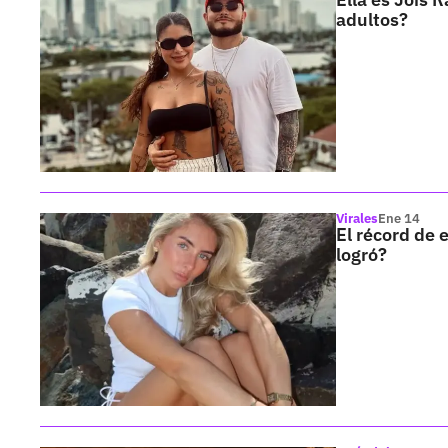
adultos?
Virales
Ene 14
El récord de e
logró?