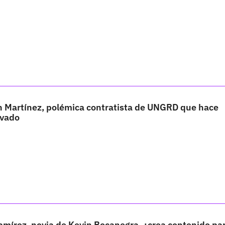
th Martínez, polémica contratista de UNGRD que hace
ivado
Ramírez, novia de Kevin Bocanegra, ¿crea contenido pa