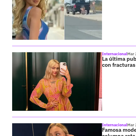
Internacional
Mar 
La última pub
con fracturas
Internacional
Mar 
Famosa model
columna rota