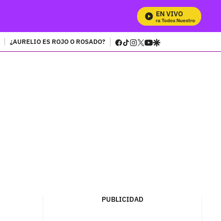
EN VIVO
Mira Todos Nuestros Programas
facebook
tiktok
instagram
twitter
youtube
google
¿AURELIO ES ROJO O ROSADO?
PUBLICIDAD