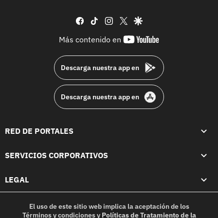
facebook
tiktok
instagram
twitter
google
youtube-
Más contenido en
footer
Descarga nuestra app en
Descarga nuestra app en
RED DE PORTALES
SERVICIOS CORPORATIVOS
LEGAL
El uso de este sitio web implica la aceptación de los
Términos y condiciones
y
Políticas de Tratamiento de la