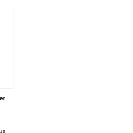
er
que