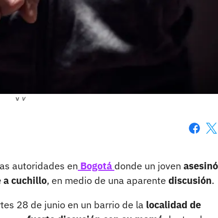
v
v
Faceboo
X
las autoridades en
Bogotá
donde un joven
asesinó
 a cuchillo
, en medio de una aparente
discusión
.
tes 28 de junio en un barrio de la
localidad de