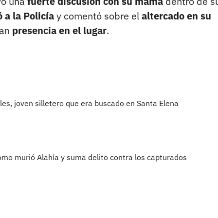
vo una
fuerte discusión con su mamá
dentro de s
 a la Policía
y comentó sobre el
altercado en su
ran
presencia en el lugar
.
les, joven silletero que era buscado en Santa Elena
cómo murió Alahía y suma delito contra los capturados