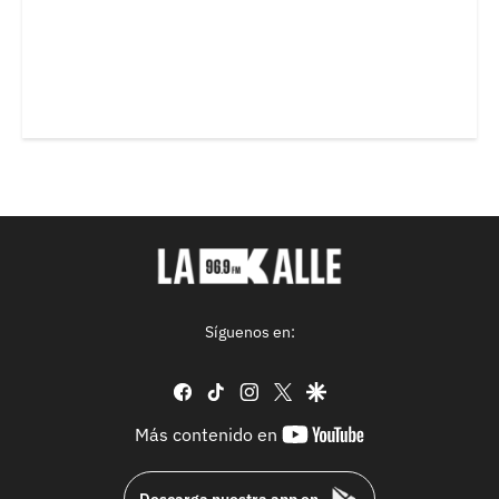
Síguenos en:
facebook
tiktok
instagram
twitter
google
youtube-
Más contenido en
footer
Descarga nuestra app en