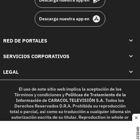
Descarga nuestra app en
RED DE PORTALES
SERVICIOS CORPORATIVOS
LEGAL
El uso de este sitio web implica la aceptación de los
Términos y condiciones
y
Políticas de Tratamiento de la
Información
de
CARACOL TELEVISIÓN S.A.
Todos los
Derechos Reservados D.R.A. Prohibida su reproducción
total o parcial, así como su traducción a cualquier idioma sin
autorización escrita de su titular. Reproduction in whole or
c
in part, or translation without written permission is
prohibited. All rights reserved 2025.
PUBLICIDAD