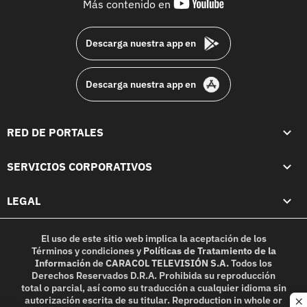
youtube-
Más contenido en
footer
Descarga nuestra app en
Descarga nuestra app en
RED DE PORTALES
SERVICIOS CORPORATIVOS
LEGAL
El uso de este sitio web implica la aceptación de los
Términos y condiciones
y
Políticas de Tratamiento de la
Información
de
CARACOL TELEVISIÓN S.A.
Todos los
Derechos Reservados D.R.A. Prohibida su reproducción
total o parcial, así como su traducción a cualquier idioma sin
autorización escrita de su titular. Reproduction in whole or
c