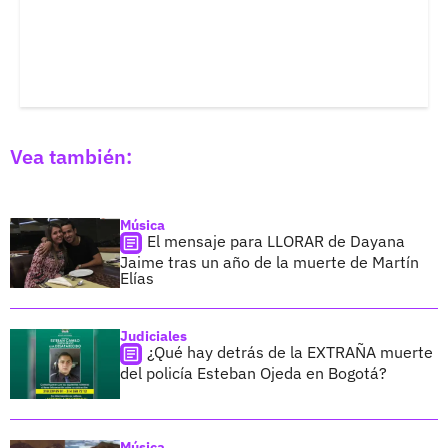
Vea también:
Música
El mensaje para LLORAR de Dayana
Jaime tras un año de la muerte de Martín
Elías
Judiciales
¿Qué hay detrás de la EXTRAÑA muerte
del policía Esteban Ojeda en Bogotá?
Música