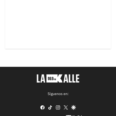
Síguenos en:
facebook
tiktok
instagram
twitter
google