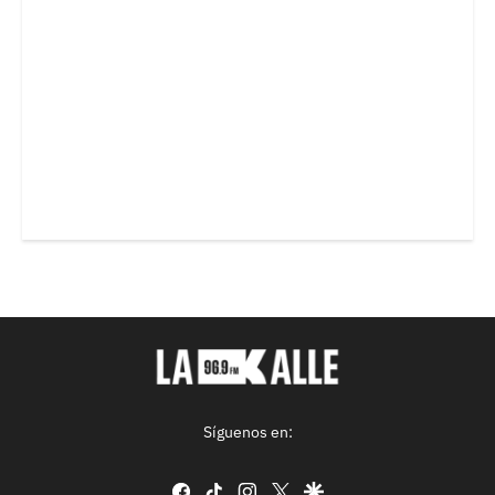
Síguenos en:
facebook
tiktok
instagram
twitter
google