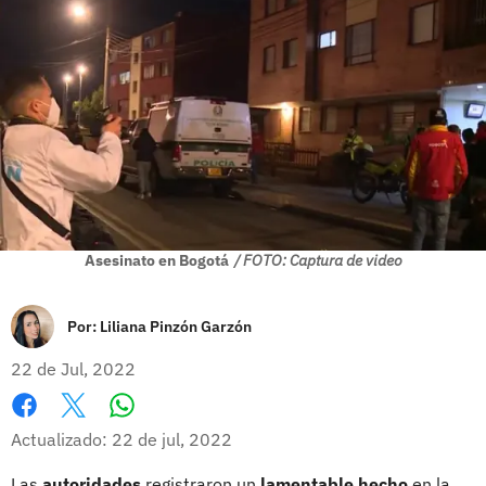
Asesinato en Bogotá
/ FOTO: Captura de video
Por:
Liliana Pinzón Garzón
22 de Jul, 2022
Whatsapp
Facebook
X
Actualizado: 22 de jul, 2022
Las
autoridades
registraron un
lamentable hecho
en la