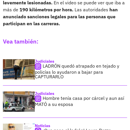
levemente lesionadas.
En el video se puede ver que iba a
más de
190 kilómetros por hora.
Las autoridades
han
anunciado sanciones legales para las personas que
participan en las carreras.
Vea también:
Judiciales
LADRÓN quedó atrapado en tejado y
policías lo ayudaron a bajar para
CAPTURARLO
Judiciales
Hombre tenía casa por cárcel y aun así
MATÓ a su esposa
Noticias