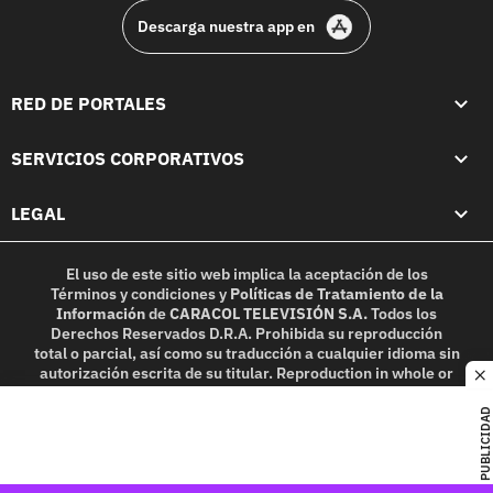
Descarga nuestra app en
RED DE PORTALES
SERVICIOS CORPORATIVOS
LEGAL
El uso de este sitio web implica la aceptación de los
Términos y condiciones
y
Políticas de Tratamiento de la
Información
de
CARACOL TELEVISIÓN S.A.
Todos los
Derechos Reservados D.R.A. Prohibida su reproducción
total o parcial, así como su traducción a cualquier idioma sin
autorización escrita de su titular. Reproduction in whole or
c
in part, or translation without written permission is
prohibited. All rights reserved 2025.
PUBLICIDAD
MIEMBRO DE: