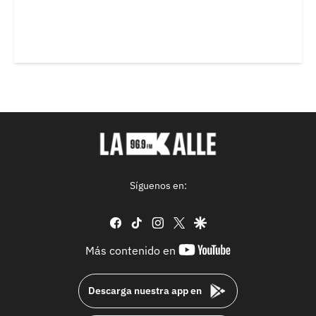
Síguenos en:
facebook
tiktok
instagram
twitter
google
youtube-
Más contenido en
footer
Descarga nuestra app en