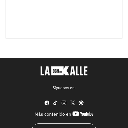
Síguenos en:
facebook
tiktok
instagram
twitter
google
youtube-
Más contenido en
footer