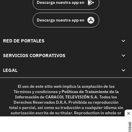
Descarga nuestra app en
Descarga nuestra app en
RED DE PORTALES
SERVICIOS CORPORATIVOS
LEGAL
El uso de este sitio web implica la aceptación de los
Términos y condiciones
y
Políticas de Tratamiento de la
Información
de
CARACOL TELEVISIÓN S.A.
Todos los
Derechos Reservados D.R.A. Prohibida su reproducción
total o parcial, así como su traducción a cualquier idioma sin
autorización escrita de su titular. Reproduction in whole or
c
in part, or translation without written permission is
prohibited. All rights reserved 2025.
PUBLICIDAD