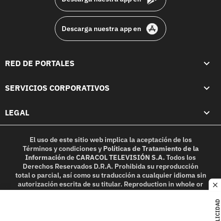
Descarga nuestra app en
RED DE PORTALES
SERVICIOS CORPORATIVOS
LEGAL
El uso de este sitio web implica la aceptación de los
Términos y condiciones
y
Políticas de Tratamiento de la
Información
de
CARACOL TELEVISIÓN S.A.
Todos los
Derechos Reservados D.R.A. Prohibida su reproducción
total o parcial, así como su traducción a cualquier idioma sin
autorización escrita de su titular. Reproduction in whole or
c
in part, or translation without written permission is
prohibited. All rights reserved 2025.
PUBLICIDAD