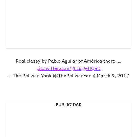
Real classy by Pablo Aguilar of América there.....
pic.twitter.com/gEGqgeHQaD
— The Bolivian Yank (@TheBolivianYank)
March 9, 2017
PUBLICIDAD