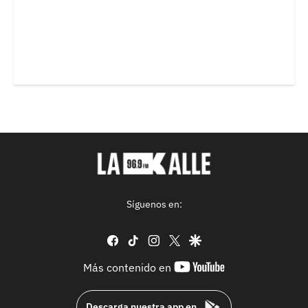
Síguenos en:
facebook
tiktok
instagram
twitter
google
youtube-
Más contenido en
footer
Descarga nuestra app en