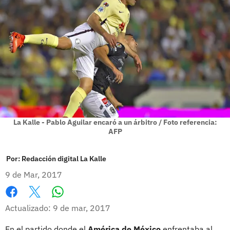
La Kalle - Pablo Aguilar encaró a un árbitro / Foto referencia:
AFP
Por:
Redacción digital La Kalle
9 de Mar, 2017
Whatsapp
Facebook
X
Actualizado: 9 de mar, 2017
En el partido donde el
América de México
enfrentaba al