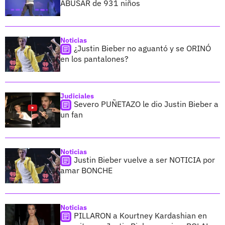
ABUSAR de 931 niños
Noticias
¿Justin Bieber no aguantó y se ORINÓ
en los pantalones?
Judiciales
Severo PUÑETAZO le dio Justin Bieber a
un fan
Noticias
Justin Bieber vuelve a ser NOTICIA por
amar BONCHE
Noticias
PILLARON a Kourtney Kardashian en