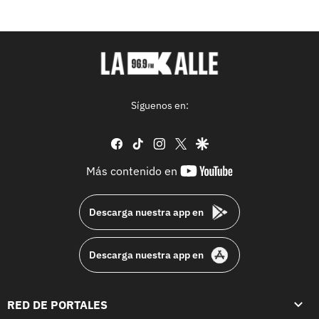
Síguenos en:
facebook
tiktok
instagram
twitter
google
youtube-
Más contenido en
footer
Descarga nuestra app en
Descarga nuestra app en
RED DE PORTALES