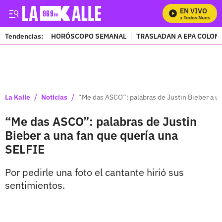
EN VIVO
Mira Todos Nuestros 
Tendencias:
HORÓSCOPO SEMANAL
TRASLADAN A EPA COLOM
PUBLICIDAD
/
/
La Kalle
Noticias
“Me das ASCO”: palabras de Justin Bieber a u
“Me das ASCO”: palabras de Justin
Bieber a una fan que quería una
SELFIE
Por pedirle una foto el cantante hirió sus
sentimientos.