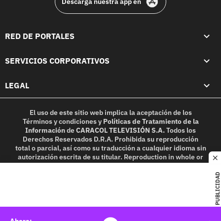
Descarga nuestra app en
RED DE PORTALES
SERVICIOS CORPORATIVOS
LEGAL
El uso de este sitio web implica la aceptación de los
Términos y condiciones
y
Políticas de Tratamiento de la
Información
de
CARACOL TELEVISIÓN S.A.
Todos los
Derechos Reservados D.R.A. Prohibida su reproducción
total o parcial, así como su traducción a cualquier idioma sin
autorización escrita de su titular. Reproduction in whole or
c
in part, or translation without written permission is
prohibited. All rights reserved 2025.
PUBLICIDAD
MIEMBRO DE: