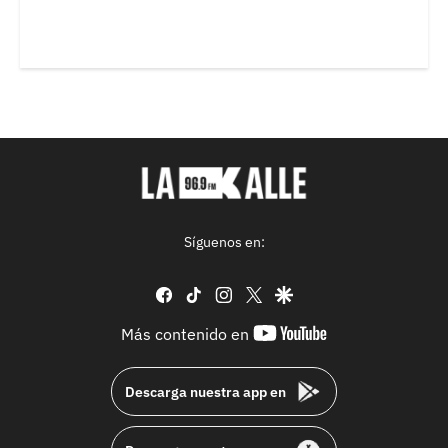
Síguenos en:
facebook
tiktok
instagram
twitter
google
youtube-
Más contenido en
footer
Descarga nuestra app en