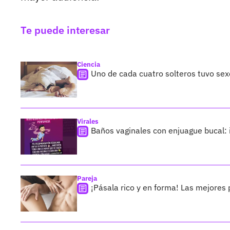
Te puede interesar
Ciencia
Uno de cada cuatro solteros tuvo se
Virales
Baños vaginales con enjuague bucal: 
Pareja
¡Pásala rico y en forma! Las mejores