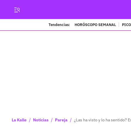
Tendencias:
HORÓSCOPO SEMANAL
PICO
/
/
/
La Kalle
Noticias
Pareja
¿Las ha visto y lo ha sentido? 