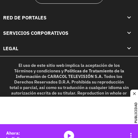
RED DE PORTALES
SERVICIOS CORPORATIVOS
LEGAL
El uso de este sitio web implica la aceptación de los
Términos y condiciones
y
Políticas de Tratamiento de la
Información
de
CARACOL TELEVISIÓN S.A.
Todos los
Derechos Reservados D.R.A. Prohibida su reproducción
total o parcial, así como su traducción a cualquier idioma sin
autorización escrita de su titular. Reproduction in whole or
c
in part, or translation without written permission is
prohibited. All rights reserved 2025.
PUBLICIDAD
MIEMBRO DE:
media-icon