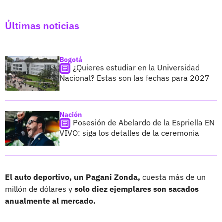
Últimas noticias
Bogotá
¿Quieres estudiar en la Universidad
Nacional? Estas son las fechas para 2027
Nación
Posesión de Abelardo de la Espriella EN
VIVO: siga los detalles de la ceremonia
El auto deportivo, un Pagani Zonda,
cuesta más de un
millón de dólares y
solo diez ejemplares son sacados
anualmente al mercado.