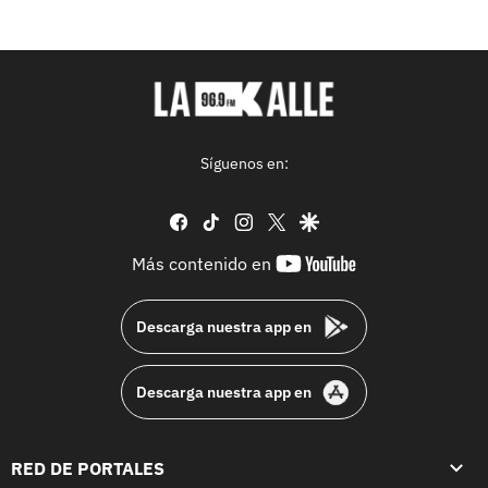
Síguenos en:
facebook
tiktok
instagram
twitter
google
youtube-
Más contenido en
footer
Descarga nuestra app en
Descarga nuestra app en
RED DE PORTALES