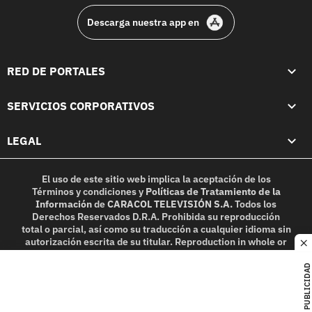
Descarga nuestra app en
RED DE PORTALES
SERVICIOS CORPORATIVOS
LEGAL
El uso de este sitio web implica la aceptación de los
Términos y condiciones
y
Políticas de Tratamiento de la
Información
de
CARACOL TELEVISIÓN S.A.
Todos los
Derechos Reservados D.R.A. Prohibida su reproducción
total o parcial, así como su traducción a cualquier idioma sin
autorización escrita de su titular. Reproduction in whole or
c
in part, or translation without written permission is
prohibited. All rights reserved 2025.
PUBLICIDAD
MIEMBRO DE: