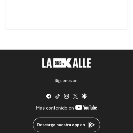
Síguenos en:
facebook
tiktok
instagram
twitter
google
youtube-
Más contenido en
footer
Descarga nuestra app en