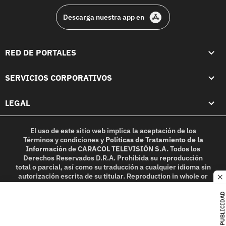
Descarga nuestra app en
RED DE PORTALES
SERVICIOS CORPORATIVOS
LEGAL
El uso de este sitio web implica la aceptación de los
Términos y condiciones
y
Políticas de Tratamiento de la
Información
de
CARACOL TELEVISIÓN S.A.
Todos los
Derechos Reservados D.R.A. Prohibida su reproducción
total o parcial, así como su traducción a cualquier idioma sin
autorización escrita de su titular. Reproduction in whole or
c
in part, or translation without written permission is
prohibited. All rights reserved 2025.
PUBLICIDAD
MIEMBRO DE: