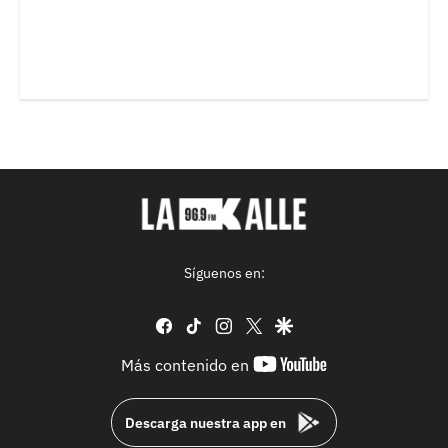
Síguenos en:
facebook
tiktok
instagram
twitter
google
youtube-
Más contenido en
footer
Descarga nuestra app en