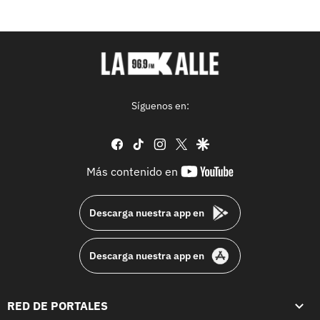
Síguenos en:
facebook
tiktok
instagram
twitter
google
youtube-
Más contenido en
footer
Descarga nuestra app en
Descarga nuestra app en
RED DE PORTALES