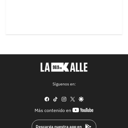
Síguenos en:
facebook
tiktok
instagram
twitter
google
youtube-
Más contenido en
footer
Descarga nuestra app en