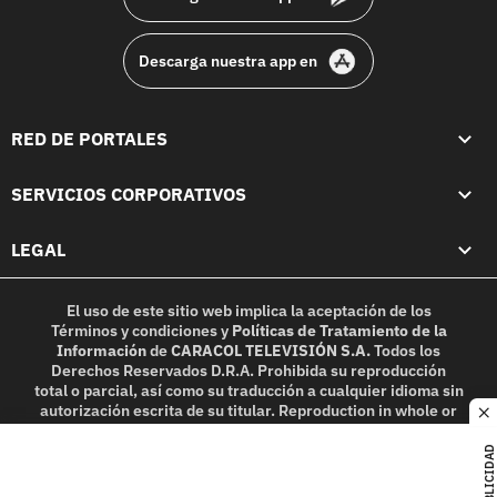
Descarga nuestra app en
RED DE PORTALES
SERVICIOS CORPORATIVOS
LEGAL
El uso de este sitio web implica la aceptación de los
Términos y condiciones
y
Políticas de Tratamiento de la
Información
de
CARACOL TELEVISIÓN S.A.
Todos los
Derechos Reservados D.R.A. Prohibida su reproducción
total o parcial, así como su traducción a cualquier idioma sin
autorización escrita de su titular. Reproduction in whole or
c
in part, or translation without written permission is
prohibited. All rights reserved 2025.
PUBLICIDAD