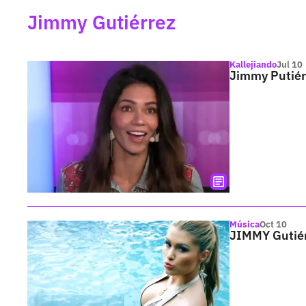
Jimmy Gutiérrez
Kallejiando
Jul 10
Jimmy Putiérr
Música
Oct 10
JIMMY Gutiér