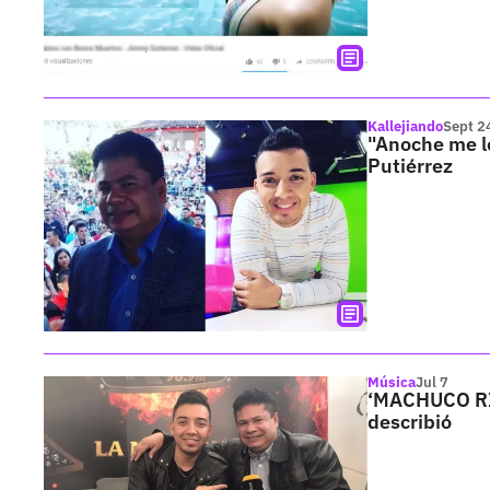
Kallejiando
Sept 2
"Anoche me 
Putiérrez
Música
Jul 7
‘MACHUCO RIC
describió