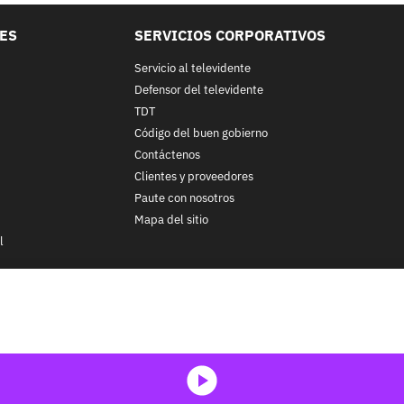
LES
SERVICIOS CORPORATIVOS
Servicio al televidente
Defensor del televidente
TDT
Código del buen gobierno
Contáctenos
Clientes y proveedores
Paute con nosotros
Mapa del sitio
l
nos y condiciones
y
Políticas de Tratamiento de la Información
de
CA
ohibida su reproducción total o parcial, así como su traducción a cu
 in whole or in part, or translation without written permission is prohib
media-icon