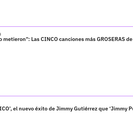
4
lo metieron": Las CINCO canciones más GROSERAS d
O’, el nuevo éxito de Jimmy Gutiérrez que ‘Jimmy Pu