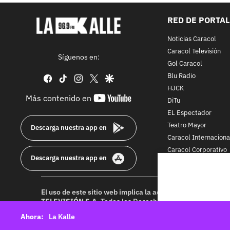
RED DE PORTA
Noticias Caracol
Caracol Televisión
Síguenos en:
Gol Caracol
Blu Radio
facebook
tiktok
instagram
twitter
google
HJCK
youtube-
Más contenido en
DiTu
footer
EL Espectador
Teatro Mayor
Descarga nuestra app en
Caracol Internaciona
Caracol Corporativo
Descarga nuestra app en
Caracol Next
El uso de este sitio web implica la aceptación de los
Térmi
TELEVISIÓN S.A.
Todos los Derechos Reservados D.R.A. Pr
idioma sin autorización escrita de su titular. Reproduction
La Kalle
rights reserved 2025.