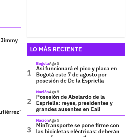
e Jimmy
LO MÁS RECIENTE
Bogotá
Ago 5
Así funcionará el pico y placa en
Bogotá este 7 de agosto por
posesión de De la Espriella
Nación
Ago 5
Posesión de Abelardo de la
Espriella: reyes, presidentes y
grandes ausentes en Cali
tiérrez’
Nación
Ago 5
MinTransporte se pone firme con
las bicicletas eléctricas: deberán