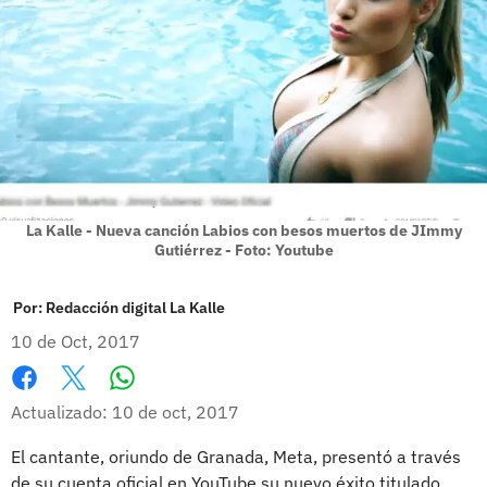
La Kalle - Nueva canción Labios con besos muertos de JImmy
Gutiérrez - Foto: Youtube
Por:
Redacción digital La Kalle
10 de Oct, 2017
Whatsapp
Facebook
X
Actualizado: 10 de oct, 2017
El cantante, oriundo de Granada, Meta, presentó a través
de su cuenta oficial en YouTube su nuevo éxito titulado