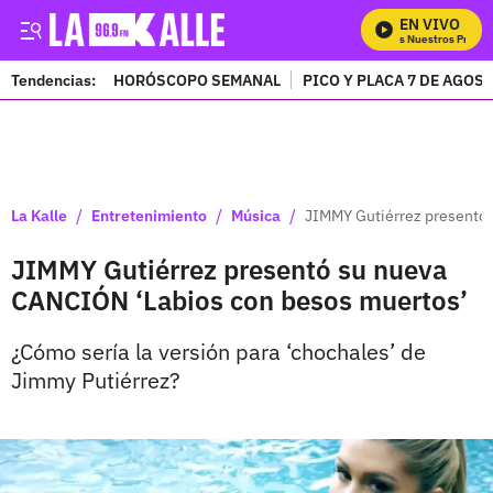
EN VIVO
Mira Todos Nuestros Progra
Tendencias:
HORÓSCOPO SEMANAL
PICO Y PLACA 7 DE AGOS
PUBLICIDAD
/
/
/
La Kalle
Entretenimiento
Música
JIMMY Gutiérrez presentó
JIMMY Gutiérrez presentó su nueva
CANCIÓN ‘Labios con besos muertos’
¿Cómo sería la versión para ‘chochales’ de
Jimmy Putiérrez?