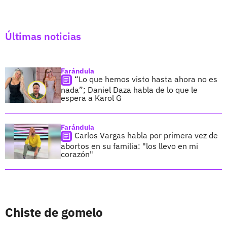
Últimas noticias
Farándula
“Lo que hemos visto hasta ahora no es
nada”; Daniel Daza habla de lo que le
espera a Karol G
Farándula
Carlos Vargas habla por primera vez de
abortos en su familia: "los llevo en mi
corazón"
Chiste de gomelo