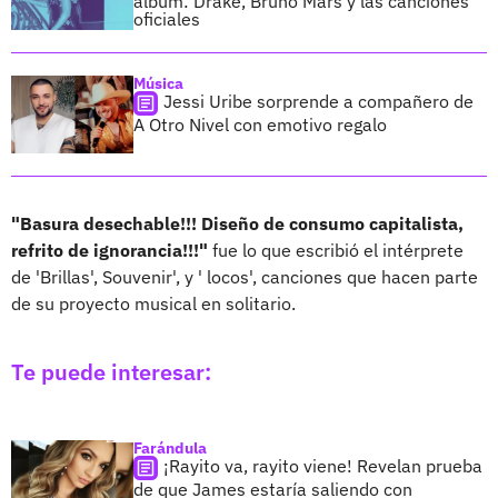
álbum: Drake, Bruno Mars y las canciones
oficiales
Música
Jessi Uribe sorprende a compañero de
A Otro Nivel con emotivo regalo
"Basura desechable!!! Diseño de consumo capitalista,
refrito de ignorancia!!!"
fue lo que escribió el intérprete
de 'Brillas', Souvenir', y ' locos', canciones que hacen parte
de su proyecto musical en solitario.
Te puede interesar:
Farándula
¡Rayito va, rayito viene! Revelan prueba
de que James estaría saliendo con