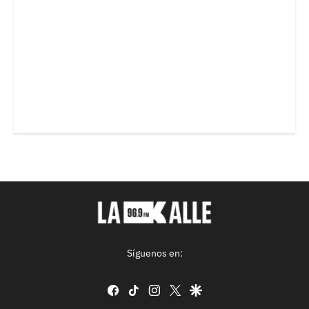
Síguenos en:
facebook
tiktok
instagram
twitter
google