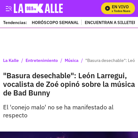
EN VIVO
Mira Todos Nuestros P
Tendencias:
HORÓSCOPO SEMANAL
ENCUENTRAN A SILLETER
PUBLICIDAD
/
/
/
La Kalle
Entretenimiento
Música
"Basura desechable": León 
"Basura desechable": León Larregui,
vocalista de Zoé opinó sobre la música
de Bad Bunny
El 'conejo malo' no se ha manifestado al
respecto