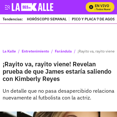
EN VIVO
Mira Todos Nuestros P
Tendencias:
HORÓSCOPO SEMANAL
PICO Y PLACA 7 DE AGOS
PUBLICIDAD
/
/
/
La Kalle
Entretenimiento
Farándula
¡Rayito va, rayito vien
¡Rayito va, rayito viene! Revelan
prueba de que James estaría saliendo
con Kimberly Reyes
Un detalle que no pasa desapercibido relaciona
nuevamente al futbolista con la actriz.