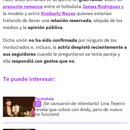
presunto romance
entre el futbolista
James Rodríguez
y
la modelo y actriz
Kimberly Reyes
quienes estarían
tratando de llevar una
relación reservada
, alejada de los
medios y la
opinión pública
.
Dicha unión
no ha sido confirmada
por ninguno de los
involucrados e, incluso, la
actriz despistó recientemente a
sus seguidores
cuando le preguntaron se tenía pareja y
ella
respondió con gestos que no
.
Te puede interesar:
Farándula
¡Se cansaron de intentarlo! Lina Tejeiro
revela que volvió con Andy, pero de nuevo
no funcionó