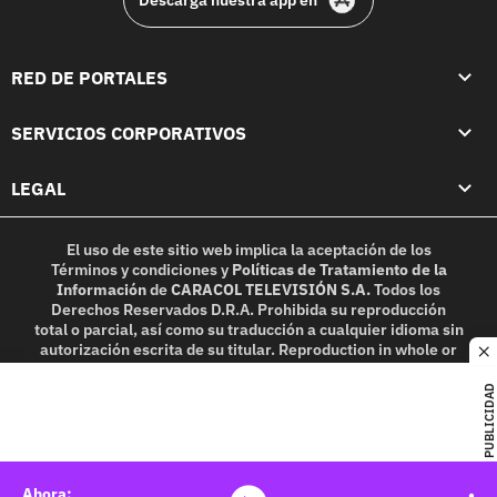
RED DE PORTALES
SERVICIOS CORPORATIVOS
LEGAL
El uso de este sitio web implica la aceptación de los
Términos y condiciones
y
Políticas de Tratamiento de la
Información
de
CARACOL TELEVISIÓN S.A.
Todos los
Derechos Reservados D.R.A. Prohibida su reproducción
total o parcial, así como su traducción a cualquier idioma sin
autorización escrita de su titular. Reproduction in whole or
c
in part, or translation without written permission is
prohibited. All rights reserved 2025.
PUBLICIDAD
MIEMBRO DE: