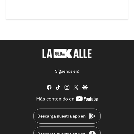
Síguenos en:
facebook
tiktok
instagram
twitter
google
youtube-
Más contenido en
footer
Descarga nuestra app en
Descarga nuestra app en