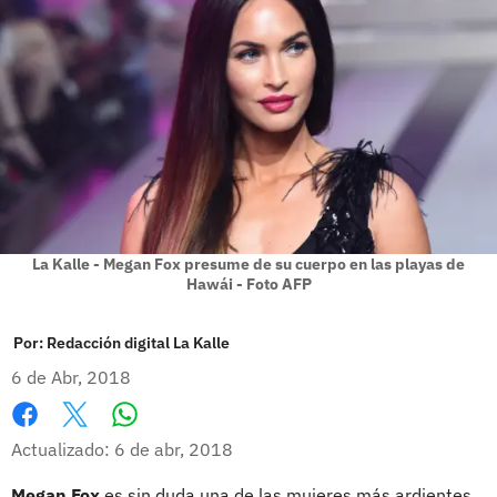
La Kalle - Megan Fox presume de su cuerpo en las playas de
Hawái - Foto AFP
Por:
Redacción digital La Kalle
6 de Abr, 2018
Whatsapp
Facebook
X
Actualizado: 6 de abr, 2018
Megan Fox
es sin duda una de las mujeres más ardientes