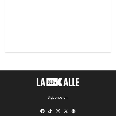
Síguenos en:
facebook
tiktok
instagram
twitter
google