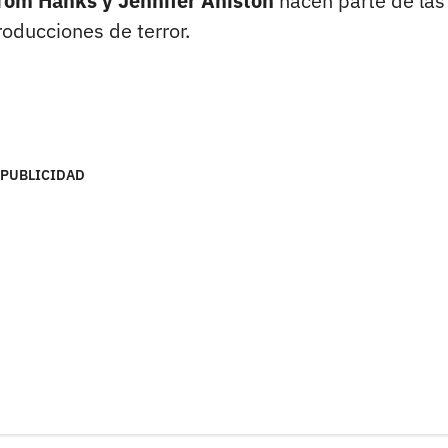
 Tom Hanks y Jennifer Aniston
hacen parte de las
oducciones de terror.
PUBLICIDAD