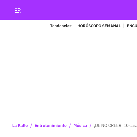
Tendencias:
HORÓSCOPO SEMANAL
ENCU
/
/
/
La Kalle
Entretenimiento
Música
¡DE NO CREER! 10 caras