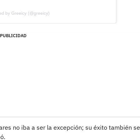
ed by Greeicy (@greeicy)
PUBLICIDAD
res no iba a ser la excepción; su éxito también se
ó.