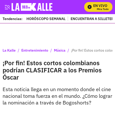
EN VIVO
Mira Todos Nues
Tendencias:
HORÓSCOPO SEMANAL
ENCUENTRAN A SILLETER
PUBLICIDAD
/
/
/
La Kalle
Entretenimiento
Música
¡Por fin! Estos cortos col
¡Por fin! Estos cortos colombianos
podrían CLASIFICAR a los Premios
Óscar
Esta noticia llega en un momento donde el cine
nacional toma fuerza en el mundo. ¿Cómo lograr
la nominación a través de Bogoshorts?