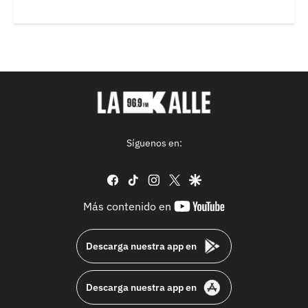
Síguenos en:
facebook
tiktok
instagram
twitter
google
youtube-
Más contenido en
footer
Descarga nuestra app en
Descarga nuestra app en