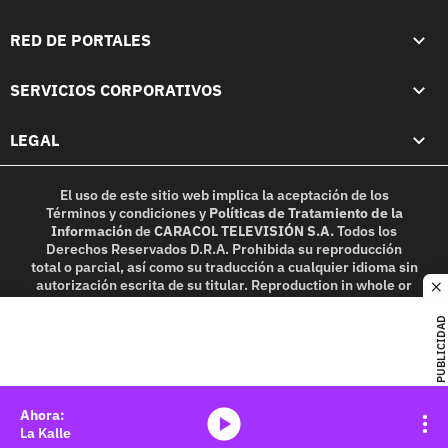
RED DE PORTALES
SERVICIOS CORPORATIVOS
LEGAL
El uso de este sitio web implica la aceptación de los
Términos y condiciones
y
Políticas de Tratamiento de la
Información
de
CARACOL TELEVISIÓN S.A.
Todos los
Derechos Reservados D.R.A. Prohibida su reproducción
total o parcial, así como su traducción a cualquier idioma sin
autorización escrita de su titular. Reproduction in whole or
c
in part, or translation without written permission is
prohibited. All rights reserved 2025.
PUBLICIDAD
MIEMBRO DE:
media-icon
La Kalle