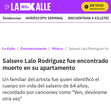
EN VIVO
Mira Todos Nuestros Programa
Tendencias:
HORÓSCOPO SEMANAL
ENCUENTRAN A SILLETER
PUBLICIDAD
/
/
/
La Kalle
Entretenimiento
Música
Salsero Lalo Rodríguez fu
Salsero Lalo Rodríguez fue encontrado
muerto en su apartamento
Un familiar del artista fue quien identificó el
cuerpo sin vida del salsero de 64 años,
recordado por canciones como "Ven, devórame
otra vez"