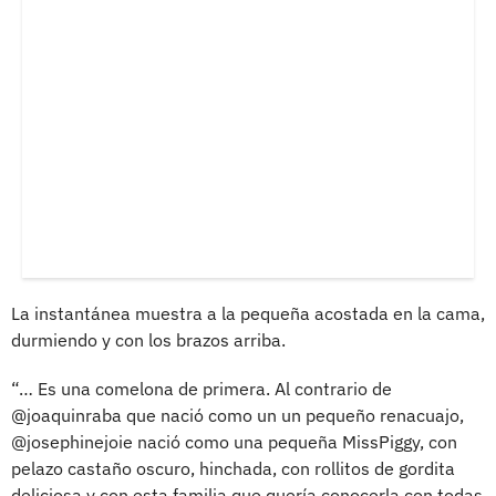
La instantánea muestra a la pequeña acostada en la cama,
durmiendo y con los brazos arriba.
“… Es una comelona de primera. Al contrario de
@joaquinraba que nació como un un pequeño renacuajo,
@josephinejoie nació como una pequeña MissPiggy, con
pelazo castaño oscuro, hinchada, con rollitos de gordita
deliciosa y con esta familia que quería conocerla con todas