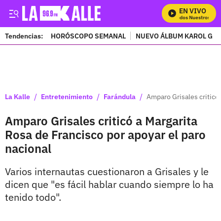
EN VIVO
Mira Todos Nuestros Prog
Tendencias:
HORÓSCOPO SEMANAL
NUEVO ÁLBUM KAROL G
PUBLICIDAD
/
/
/
La Kalle
Entretenimiento
Farándula
Amparo Grisales criticó 
Amparo Grisales criticó a Margarita
Rosa de Francisco por apoyar el paro
nacional
Varios internautas cuestionaron a Grisales y le
dicen que "es fácil hablar cuando siempre lo ha
tenido todo".