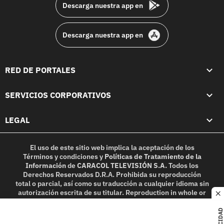
Descarga nuestra app en
Descarga nuestra app en
RED DE PORTALES
SERVICIOS CORPORATIVOS
LEGAL
El uso de este sitio web implica la aceptación de los
Términos y condiciones
y
Políticas de Tratamiento de la
Información
de
CARACOL TELEVISIÓN S.A.
Todos los
Derechos Reservados D.R.A. Prohibida su reproducción
total o parcial, así como su traducción a cualquier idioma sin
autorización escrita de su titular. Reproduction in whole or
c
in part, or translation without written permission is
prohibited. All rights reserved 2025.