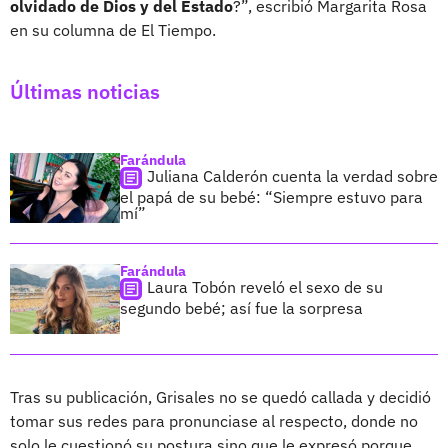
olvidado de Dios y del Estado
?”, escribió Margarita Rosa
en su columna de El Tiempo.
Últimas noticias
Farándula
Juliana Calderón cuenta la verdad sobre
el papá de su bebé: “Siempre estuvo para
mí”
Farándula
Laura Tobón reveló el sexo de su
segundo bebé; así fue la sorpresa
Tras su publicación, Grisales no se quedó callada y decidió
tomar sus redes para pronunciase al respecto, donde no
solo le cuestionó su postura sino que le expresó porque