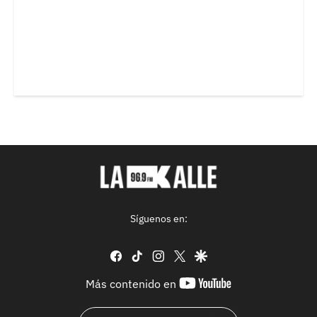
Síguenos en:
facebook
tiktok
instagram
twitter
google
youtube-
Más contenido en
footer