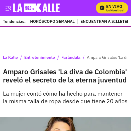
EN VIVO
Mira Todos Nuestros Progr
Tendencias:
HORÓSCOPO SEMANAL
ENCUENTRAN A SILLETER
PUBLICIDAD
/
/
/
La Kalle
Entretenimiento
Farándula
Amparo Grisales 'La diva
Amparo Grisales 'La diva de Colombia'
reveló el secreto de la eterna juventud
La mujer contó cómo ha hecho para mantener
la misma talla de ropa desde que tiene 20 años