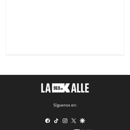
Síguenos en:
facebook
tiktok
instagram
twitter
google