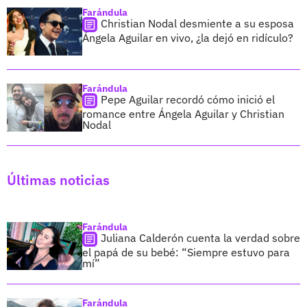
Farándula
Christian Nodal desmiente a su esposa
Ángela Aguilar en vivo, ¿la dejó en ridículo?
Farándula
Pepe Aguilar recordó cómo inició el
romance entre Ángela Aguilar y Christian
Nodal
Últimas noticias
Farándula
Juliana Calderón cuenta la verdad sobre
el papá de su bebé: “Siempre estuvo para
mí”
Farándula