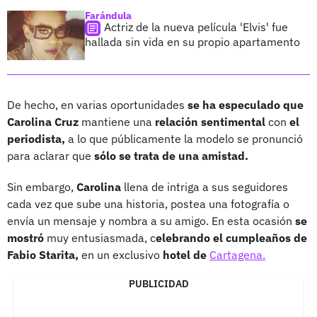
Farándula
Actriz de la nueva película 'Elvis' fue
hallada sin vida en su propio apartamento
De hecho, en varias oportunidades
se ha especulado que
Carolina Cruz
mantiene una
relación sentimental
con
el
periodista,
a lo que públicamente la modelo se pronunció
para aclarar que
sólo se trata de una amistad.
Sin embargo,
Carolina
llena de intriga a sus seguidores
cada vez que sube una historia, postea una fotografía o
envía un mensaje y nombra a su amigo. En esta ocasión
se
mostró
muy entusiasmada, c
elebrando el cumpleaños de
Fabio Starita,
en un exclusivo
hotel de
Cartagena.
PUBLICIDAD