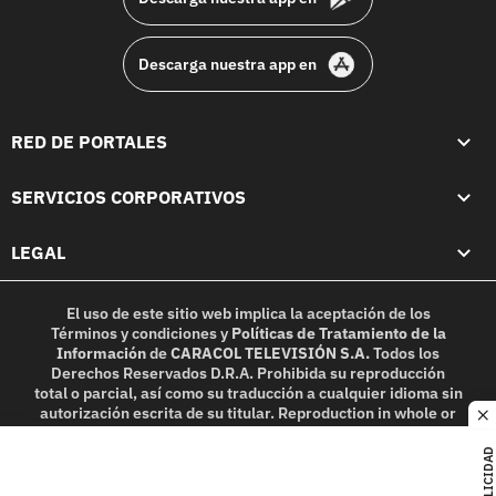
Descarga nuestra app en
RED DE PORTALES
SERVICIOS CORPORATIVOS
LEGAL
El uso de este sitio web implica la aceptación de los
Términos y condiciones
y
Políticas de Tratamiento de la
Información
de
CARACOL TELEVISIÓN S.A.
Todos los
Derechos Reservados D.R.A. Prohibida su reproducción
total o parcial, así como su traducción a cualquier idioma sin
autorización escrita de su titular. Reproduction in whole or
c
in part, or translation without written permission is
prohibited. All rights reserved 2025.
PUBLICIDAD