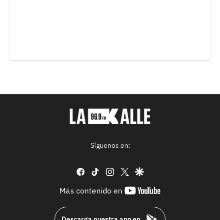
Síguenos en:
facebook
tiktok
instagram
twitter
google
youtube-
Más contenido en
footer
Descarga nuestra app en