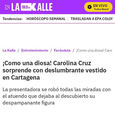
EN VIVO
Mira Todos Nuestros Pr
Tendencias:
HORÓSCOPO SEMANAL
TRASLADAN A EPA COLOM
PUBLICIDAD
/
/
/
La Kalle
Entretenimiento
Farándula
¡Como una diosa! Carol
¡Como una diosa! Carolina Cruz
sorprende con deslumbrante vestido
en Cartagena
La presentadora se robó todas las miradas con
el atuendo que dejaba al descubierto su
despampanante figura