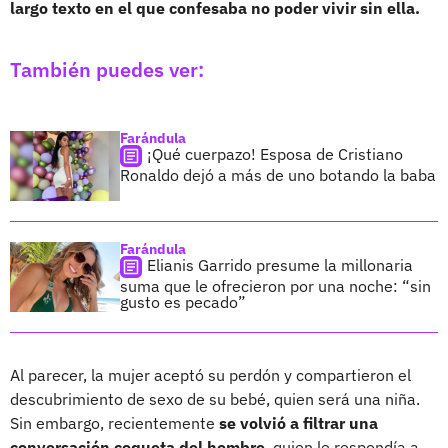
largo texto en el que confesaba no poder vivir sin ella.
También puedes ver:
Farándula
¡Qué cuerpazo! Esposa de Cristiano
Ronaldo dejó a más de uno botando la baba
Farándula
Elianis Garrido presume la millonaria
suma que le ofrecieron por una noche: “sin
gusto es pecado”
Al parecer, la mujer aceptó su perdón y compartieron el
descubrimiento de sexo de su bebé, quien será una niña.
Sin embargo, recientemente
se volvió a filtrar una
conversación coqueta del hombre
, quien le respondía a