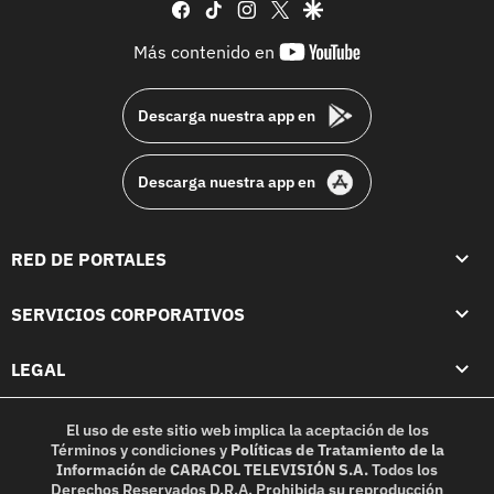
facebook
tiktok
instagram
twitter
google
youtube-
Más contenido en
footer
Descarga nuestra app en
Descarga nuestra app en
RED DE PORTALES
SERVICIOS CORPORATIVOS
LEGAL
El uso de este sitio web implica la aceptación de los
Términos y condiciones
y
Políticas de Tratamiento de la
Información
de
CARACOL TELEVISIÓN S.A.
Todos los
Derechos Reservados D.R.A. Prohibida su reproducción