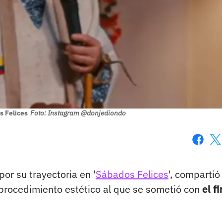
 Felices
Foto: Instagram @donjediondo
Faceboo
X
or su trayectoria en '
Sábados Felices
', compartió
 procedimiento estético al que se sometió con
el f