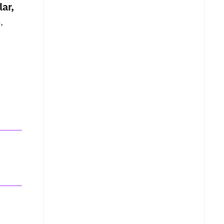
lar,
.