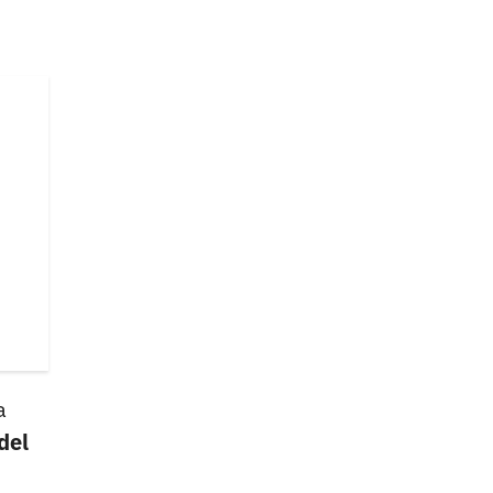
a
del