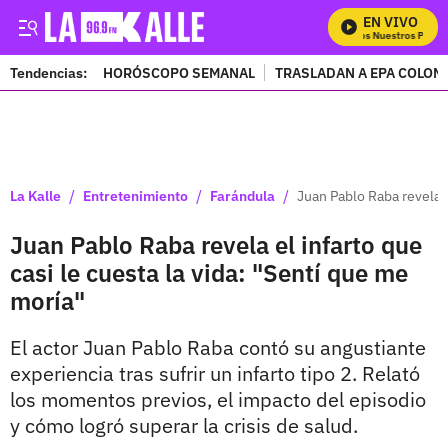
EN VIVO
Mira Todos Nuestros Progra
Tendencias:
HORÓSCOPO SEMANAL
TRASLADAN A EPA COLOM
PUBLICIDAD
/
/
/
La Kalle
Entretenimiento
Farándula
Juan Pablo Raba revela e
Juan Pablo Raba revela el infarto que
casi le cuesta la vida: "Sentí que me
moría"
El actor Juan Pablo Raba contó su angustiante
experiencia tras sufrir un infarto tipo 2. Relató
los momentos previos, el impacto del episodio
y cómo logró superar la crisis de salud.