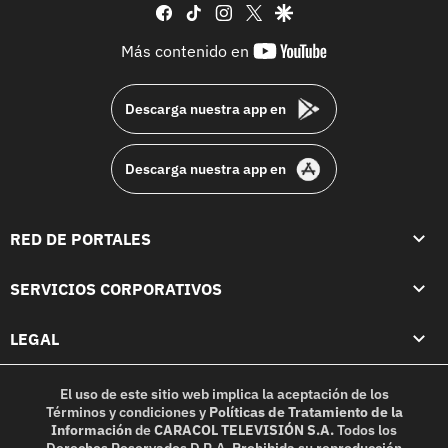
facebook
tiktok
instagram
twitter
google
youtube-
Más contenido en
footer
Descarga nuestra app en
Descarga nuestra app en
RED DE PORTALES
SERVICIOS CORPORATIVOS
LEGAL
El uso de este sitio web implica la aceptación de los
Términos y condiciones
y
Políticas de Tratamiento de la
Información
de
CARACOL TELEVISIÓN S.A.
Todos los
Derechos Reservados D.R.A. Prohibida su reproducción