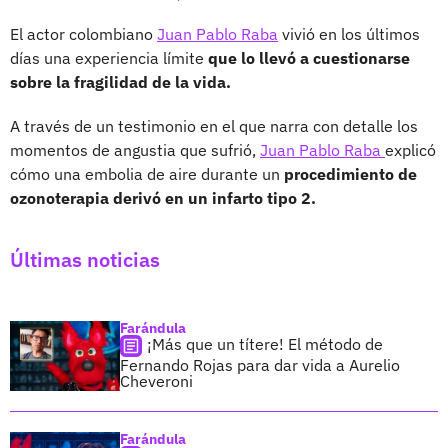
El actor colombiano
Juan Pablo Raba
vivió en los últimos
días una experiencia límite
que lo llevó a cuestionarse
sobre la fragilidad de la vida.
A través de un testimonio en el que narra con detalle los
momentos de angustia que sufrió,
Juan Pablo Raba
explicó
cómo una embolia de aire durante un
procedimiento de
ozonoterapia derivó en un infarto tipo 2.
Últimas noticias
Farándula
¡Más que un títere! El método de
Fernando Rojas para dar vida a Aurelio
Cheveroni
Farándula