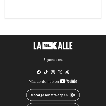
Síguenos en:
facebook
tiktok
instagram
twitter
google
youtube-
Más contenido en
footer
Descarga nuestra app en