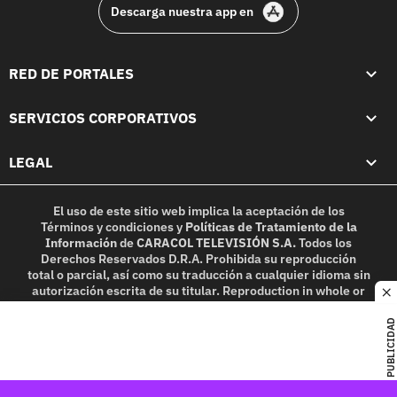
Descarga nuestra app en
RED DE PORTALES
SERVICIOS CORPORATIVOS
LEGAL
El uso de este sitio web implica la aceptación de los
Términos y condiciones
y
Políticas de Tratamiento de la
Información
de
CARACOL TELEVISIÓN S.A.
Todos los
Derechos Reservados D.R.A. Prohibida su reproducción
total o parcial, así como su traducción a cualquier idioma sin
autorización escrita de su titular. Reproduction in whole or
c
in part, or translation without written permission is
prohibited. All rights reserved 2025.
PUBLICIDAD
MIEMBRO DE: