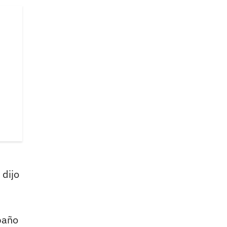
 dijo
baño