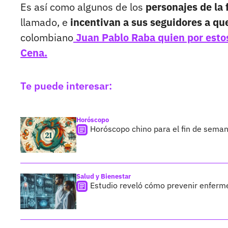
Es así como algunos de los
personajes de la
llamado, e
incentivan a sus seguidores a qu
colombiano
Juan Pablo Raba quien por estos
Cena.
Te puede interesar:
Horóscopo
Horóscopo chino para el fin de seman
Salud y Bienestar
Estudio reveló cómo prevenir enferm