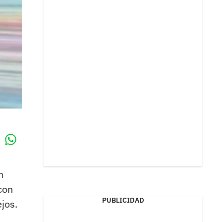
Whatsapp
k
n
con
PUBLICIDAD
jos.