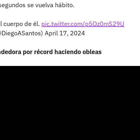
egundos se vuelva hábito.
al cuerpo de él.
pic.twitter.com/p5Oz0mS29U
(@DiegoASantos)
April 17, 2024
dedora por récord haciendo obleas