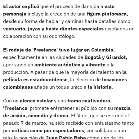
El actor explicó
que el proceso de dar vida a
este
personaje
incluyó la creación de una
figura pintoresca,
desde su forma de hablar y caminar hasta detalles como
vestuario, joyas y hasta dientes especiales
diseñados en
colaboración con su odontólogo.
El rodaje de 'Freelance' tuvo lugar en Colombia,
específicamente en las ciudades de
Bogotá y Girardot,
aportando un
ambiente auténtico y vibrante
a la
producción. A pesar de que la mayoría del talento en
la
película es estadounidense
, la elección de
locaciones
colombianas
añade un toque único a
la historia.
Con un
elenco estelar
y una
trama cautivadora,
'Freelance'
promete entretener al público con su
mezcla
de acción, comedia y drama.
El filme, que se estrenó el
pasado 7 de marzo, ha sido recibido con entusiasmo tanto
por
críticos como por espectadores
, consolidando aún
más la posición de
Juan Pablo Raba
como uno de los