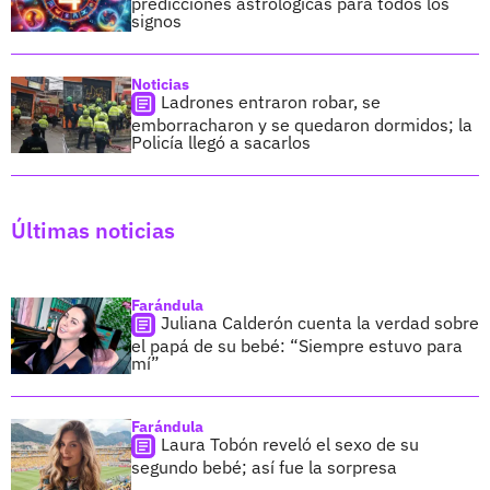
predicciones astrológicas para todos los
signos
Noticias
Ladrones entraron robar, se
emborracharon y se quedaron dormidos; la
Policía llegó a sacarlos
Últimas noticias
Farándula
Juliana Calderón cuenta la verdad sobre
el papá de su bebé: “Siempre estuvo para
mí”
Farándula
Laura Tobón reveló el sexo de su
segundo bebé; así fue la sorpresa