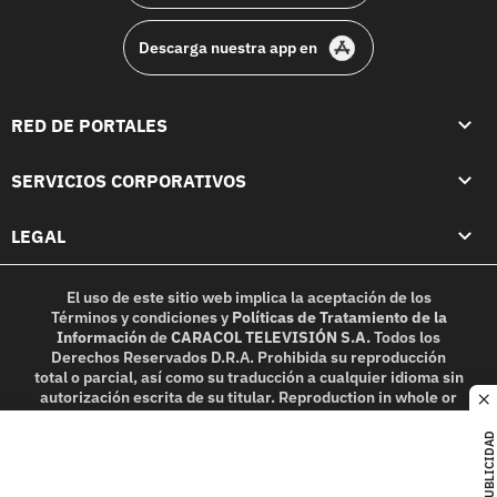
Descarga nuestra app en
RED DE PORTALES
SERVICIOS CORPORATIVOS
LEGAL
El uso de este sitio web implica la aceptación de los
Términos y condiciones
y
Políticas de Tratamiento de la
Información
de
CARACOL TELEVISIÓN S.A.
Todos los
Derechos Reservados D.R.A. Prohibida su reproducción
total o parcial, así como su traducción a cualquier idioma sin
autorización escrita de su titular. Reproduction in whole or
c
in part, or translation without written permission is
prohibited. All rights reserved 2025.
PUBLICIDAD
MIEMBRO DE: