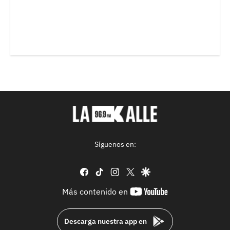
Síguenos en:
facebook
tiktok
instagram
twitter
google
youtube-
Más contenido en
footer
Descarga nuestra app en