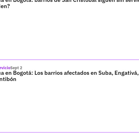
den?
rvicio
Sept 2
a en Bogotá: Los barrios afectados en Suba, Engativá,
ntibón