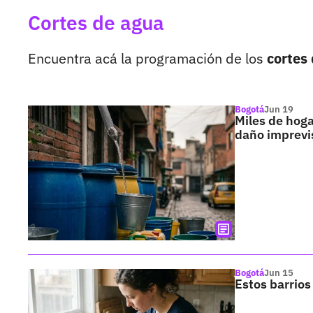
Cortes de agua
Encuentra acá la programación de los
cortes
Bogotá
Jun 19
Miles de hoga
daño imprevi
Bogotá
Jun 15
Estos barrios