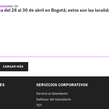
rvicio
Abr 28
a del 28 al 30 de abril en Bogotá; estos son las locali
CARGAR MÁS
LES
SERVICIOS CORPORATIVOS
Servicio al televidente
Defensor del televidente
TDT