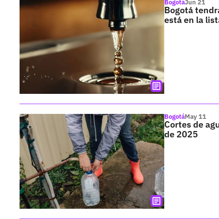
Bogotá
Jun 21
Bogotá tendrá
está en la lis
Bogotá
May 11
Cortes de agu
de 2025