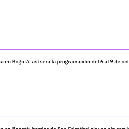
a en Bogotá: así será la programación del 6 al 9 de oc
a en Bogotá: barrios de San Cristóbal siguen sin servi