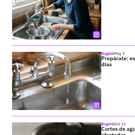
Bogotá
May 3
Prepárate: es
días
Bogotá
Oct 11
Cortes de agu
afectados