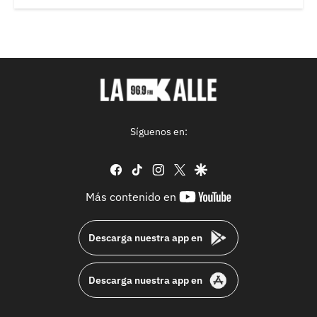
Síguenos en:
facebook
tiktok
instagram
twitter
google
youtube-
Más contenido en
footer
Descarga nuestra app en
Descarga nuestra app en