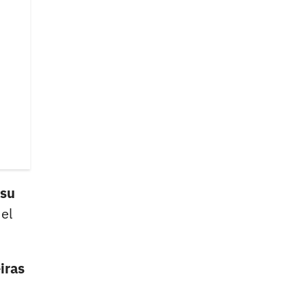
 su
el
iras