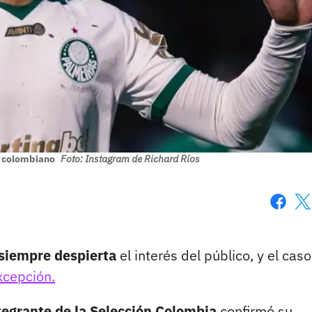
ol colombiano
Foto: Instagram de Richard Ríos
Faceboo
X
e siempre despierta
el interés del público, y el caso
xcepción.
tegrante de la Selección Colombia
confirmó su