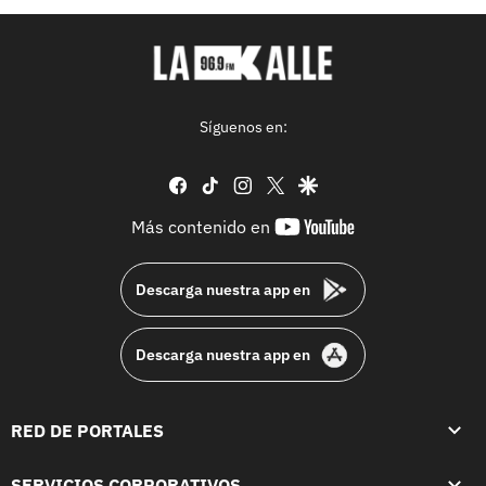
Síguenos en:
facebook
tiktok
instagram
twitter
google
youtube-
Más contenido en
footer
Descarga nuestra app en
Descarga nuestra app en
RED DE PORTALES
SERVICIOS CORPORATIVOS