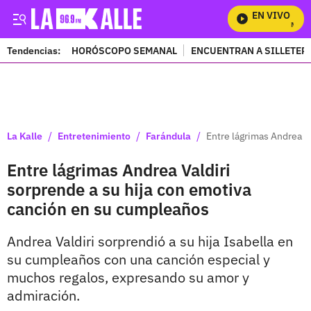
EN VIVO
Mira To
Tendencias:
HORÓSCOPO SEMANAL
ENCUENTRAN A SILLETER
PUBLICIDAD
/
/
/
La Kalle
Entretenimiento
Farándula
Entre lágrimas Andrea V
Entre lágrimas Andrea Valdiri
sorprende a su hija con emotiva
canción en su cumpleaños
Andrea Valdiri sorprendió a su hija Isabella en
su cumpleaños con una canción especial y
muchos regalos, expresando su amor y
admiración.