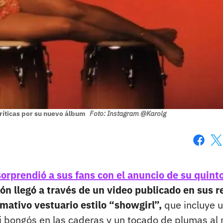
ríticas por su nuevo álbum
Foto: Instagram @Karolg
Faceboo
X
sorprendió a sus fans con el anuncio de su quint
ión llegó a través de un video publicado en sus r
amativo vestuario estilo “showgirl”,
que incluye 
i bongós en las caderas y un tocado de plumas al