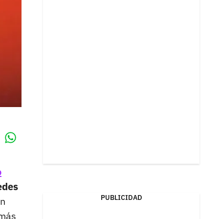
Whatsapp
k
o
edes
PUBLICIDAD
un
 más