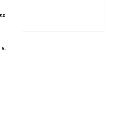
 me
 al
e