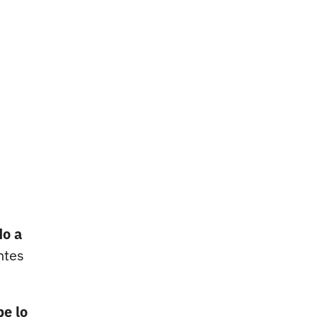
do a
ntes
be lo