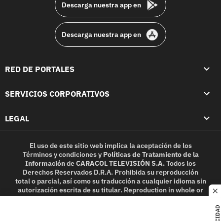
Descarga nuestra app en
Descarga nuestra app en
RED DE PORTALES
SERVICIOS CORPORATIVOS
LEGAL
El uso de este sitio web implica la aceptación de los
Términos y condiciones
y
Políticas de Tratamiento de la
Información
de
CARACOL TELEVISIÓN S.A.
Todos los
Derechos Reservados D.R.A. Prohibida su reproducción
total o parcial, así como su traducción a cualquier idioma sin
autorización escrita de su titular. Reproduction in whole or
c
in part, or translation without written permission is
prohibited. All rights reserved 2025.