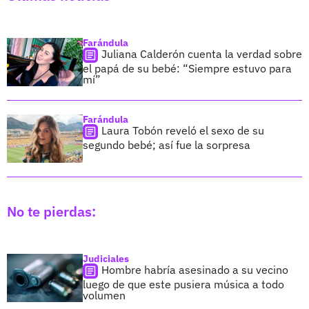
Farándula
Juliana Calderón cuenta la verdad sobre
el papá de su bebé: “Siempre estuvo para
mí”
Farándula
Laura Tobón reveló el sexo de su
segundo bebé; así fue la sorpresa
No te pierdas:
Judiciales
Hombre habría asesinado a su vecino
luego de que este pusiera música a todo
volumen