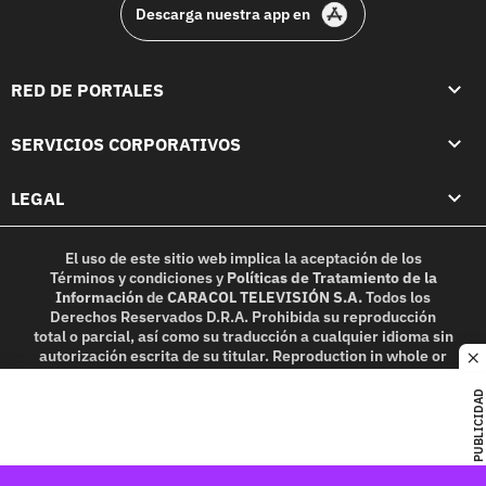
Descarga nuestra app en
RED DE PORTALES
SERVICIOS CORPORATIVOS
LEGAL
El uso de este sitio web implica la aceptación de los
Términos y condiciones
y
Políticas de Tratamiento de la
Información
de
CARACOL TELEVISIÓN S.A.
Todos los
Derechos Reservados D.R.A. Prohibida su reproducción
total o parcial, así como su traducción a cualquier idioma sin
autorización escrita de su titular. Reproduction in whole or
c
in part, or translation without written permission is
prohibited. All rights reserved 2025.
PUBLICIDAD
MIEMBRO DE: