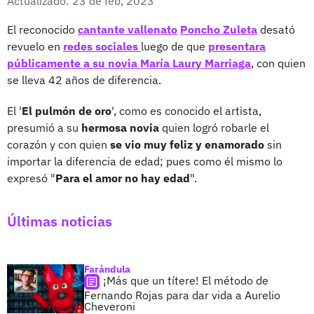
Actualizado: 23 de feb, 2023
El reconocido
cantante vallenato
Poncho Zuleta
desató
revuelo en
redes sociales
luego de que
presentara
públicamente a su novia María Laury Marriaga
, con quien
se lleva 42 años de diferencia.
El '
El pulmón de oro
', como es conocido el artista,
presumió a su
hermosa novia
quien logró robarle el
corazón y con quien
se vio muy feliz y enamorado
sin
importar la diferencia de edad; pues como él mismo lo
expresó "
Para el amor no hay edad
".
Últimas noticias
Farándula
¡Más que un títere! El método de
Fernando Rojas para dar vida a Aurelio
Cheveroni