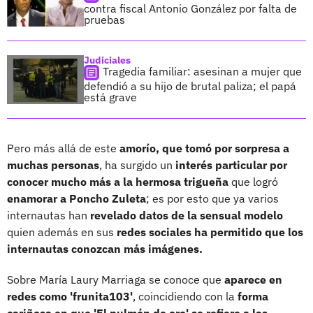
contra fiscal Antonio González por falta de
pruebas
Judiciales
Tragedia familiar: asesinan a mujer que
defendió a su hijo de brutal paliza; el papá
está grave
Pero más allá de este
amorío, que tomó por sorpresa a
muchas personas
, ha surgido un
interés particular por
conocer mucho más a la hermosa trigueña
que logró
enamorar a Poncho Zuleta
; es por esto que ya varios
internautas han
revelado datos de la sensual modelo
quien además en sus
redes sociales ha permitido que los
internautas conozcan más imágenes.
Sobre María Laury Marriaga se conoce que
aparece en
redes como 'frunita103'
, coincidiendo con la
forma
cariñosa en que 'El pulmón de oro' se refiere a las