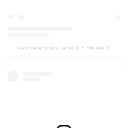
A post shared by María Laura 🇨🇴📍 (@frunita103)