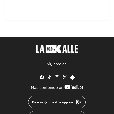
Síguenos en:
facebook
tiktok
instagram
twitter
google
youtube-
Más contenido en
footer
Descarga nuestra app en