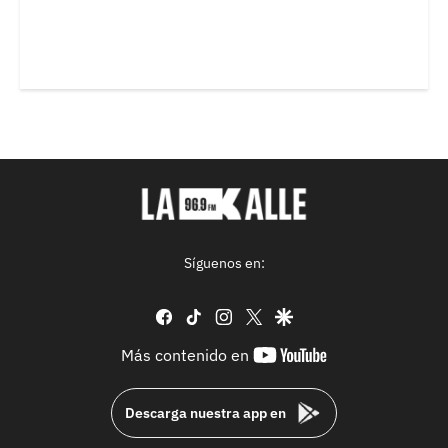
Síguenos en:
facebook
tiktok
instagram
twitter
google
youtube-
Más contenido en
footer
Descarga nuestra app en