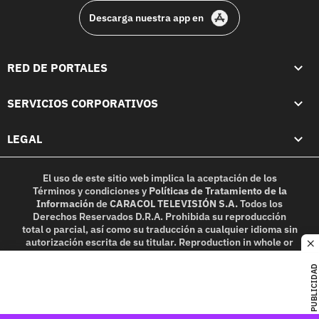
Descarga nuestra app en
RED DE PORTALES
SERVICIOS CORPORATIVOS
LEGAL
El uso de este sitio web implica la aceptación de los
Términos y condiciones
y
Políticas de Tratamiento de la
Información
de
CARACOL TELEVISIÓN S.A.
Todos los
Derechos Reservados D.R.A. Prohibida su reproducción
total o parcial, así como su traducción a cualquier idioma sin
autorización escrita de su titular. Reproduction in whole or
c
in part, or translation without written permission is
prohibited. All rights reserved 2025.
PUBLICIDAD
MIEMBRO DE: